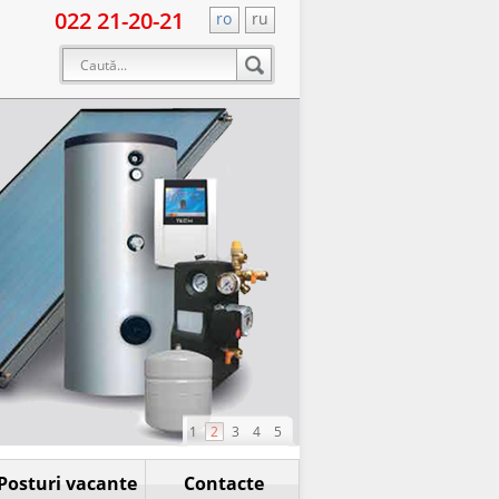
022 21-20-21
ro
ru
1
2
3
4
5
Posturi vacante
Contacte