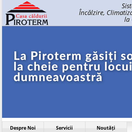
Sis
Încălzire, Climati
la
Despre Noi
Servicii
Noutăți