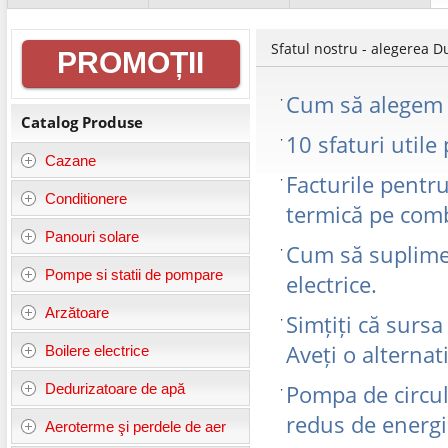
Informații
Sfatul nostru - alegerea 
PROMOȚII
generale
Cum să alegem 
Catalog Produse
10 sfaturi utile
Cazane
Facturile pentru
Conditionere
termică pe comb
Panouri solare
Cum să suplimen
Pompe si statii de pompare
electrice.
Arzătoare
Simțiți că sursa
Aveți o alternat
Boilere electrice
Dedurizatoare de apă
Pompa de circul
redus de energi
Aeroterme şi perdele de aer