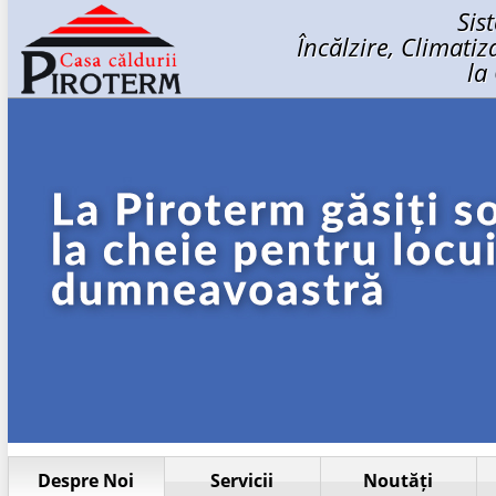
Sis
Încălzire, Climati
la
Despre Noi
Servicii
Noutăți