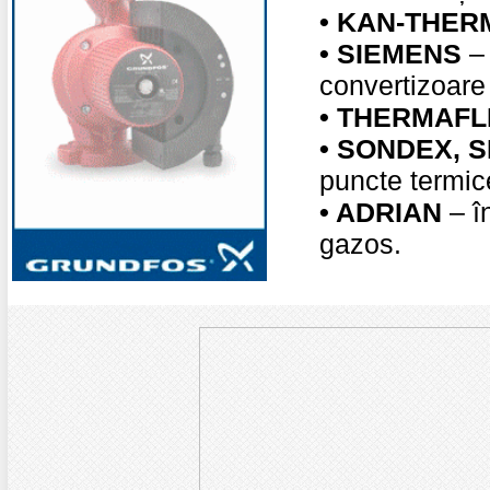
•
KAN-THER
•
SIEMENS
– 
convertizoare
•
THERMAFL
•
SONDEX, S
puncte termic
•
ADRIAN
– în
gazos.