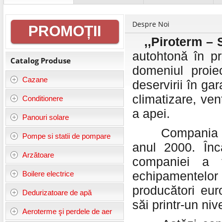
Informații
Despre Noi
PROMOȚII
generale
,,Piroterm – 
autohtonă în pre
Catalog Produse
domeniul proiect
Cazane
deservirii în ga
climatizare, ven
Conditionere
a apei.
Panouri solare
Compani
Pompe si statii de pompare
anul 2000. Încă
Arzătoare
companiei a f
echipamentelor 
Boilere electrice
producători eur
Dedurizatoare de apă
săi printr-un niv
Aeroterme şi perdele de aer