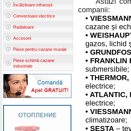
Astăzi compani
Încălzitoare infraroșii
companii:
Convectoare electrice
•
VIESSMANN
cazane și ech
Radiatoare
•
WEISHAUP
Accesorii
gazos, lichid 
Piese pentru cazane murale
•
GRUNDFOS 
•
FRANKLIN
Piese schimb cazane
industriale
submersibile;
•
THERMOR,
electrice;
•
ATLANTIC,
electrice;
•
VIESSMANN
climatizoare;
•
SESTA
– țev