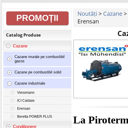
Informații
Noutăți
>
Cazane
PROMOȚII
generale
Erensan
Ca
Catalog Produse
Cazane
Cazane murale pe combustibil
gazos
Cazane pe combustibil solid
Cazane industriale
Viessmann
ICI Caldaie
Erensan
La Piroterm
Beretta POWER PLUS
Conditionere