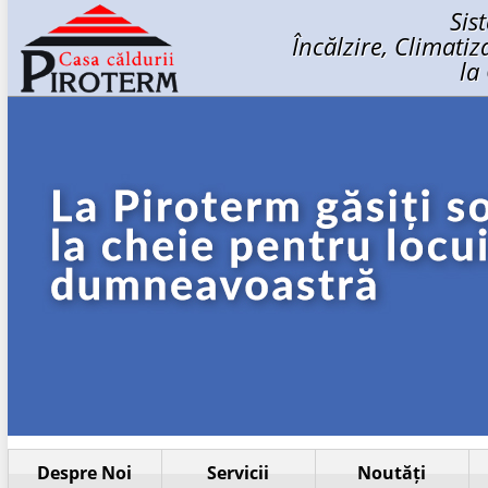
Sis
Încălzire, Climati
la
Despre Noi
Servicii
Noutăți