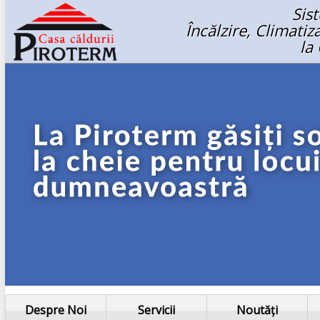
Sis
Încălzire, Climati
la
Despre Noi
Servicii
Noutăți