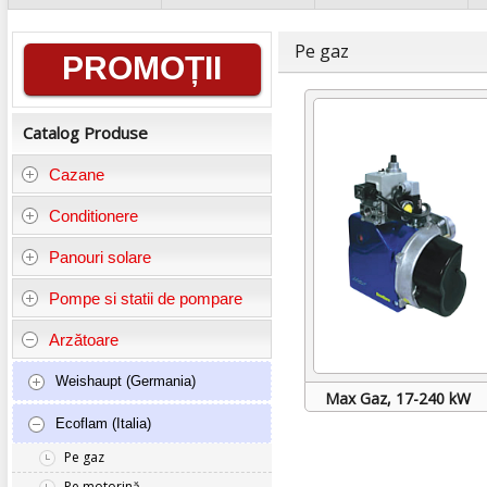
Informații
Pe gaz
PROMOȚII
generale
Catalog Produse
Cazane
Conditionere
Panouri solare
Pompe si statii de pompare
Arzătoare
Weishaupt (Germania)
Max Gaz, 17-240 kW
Ecoflam (Italia)
Pe gaz
Pe motorină