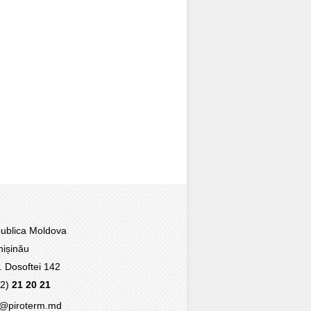
blica Moldova
ișinău
r. Dosoftei 142
22)
21 20 21
@piroterm.md