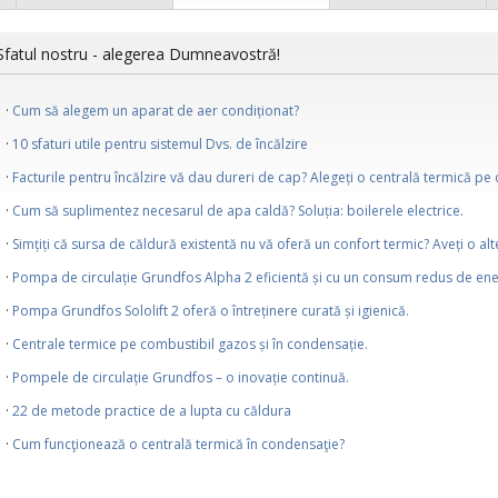
Sfatul nostru - alegerea Dumneavostră!
Cum să alegem un aparat de aer condiționat?
10 sfaturi utile pentru sistemul Dvs. de încălzire
Facturile pentru încălzire vă dau dureri de cap? Alegeți o centrală termică pe 
Cum să suplimentez necesarul de apa caldă? Soluția: boilerele electrice.
Simțiți că sursa de căldură existentă nu vă oferă un confort termic? Aveți o alt
Pompa de circulație Grundfos Alpha 2 eficientă și cu un consum redus de ene
Pompa Grundfos Sololift 2 oferă o întreținere curată și igienică.
Centrale termice pe combustibil gazos și în condensație.
Pompele de circulație Grundfos – o inovație continuă.
22 de metode practice de a lupta cu căldura
Cum funcţionează o centrală termică în condensaţie?