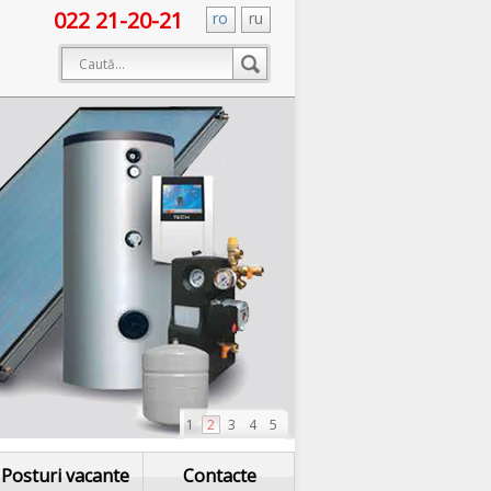
022 21-20-21
ro
ru
1
2
3
4
5
Posturi vacante
Contacte