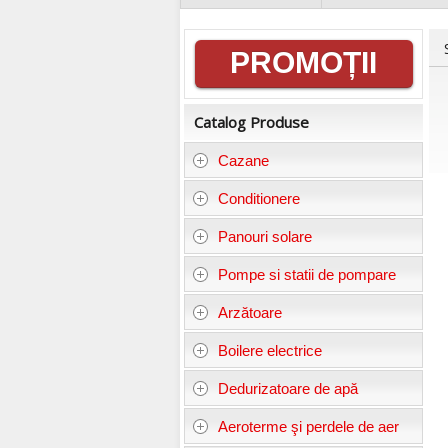
Informații
PROMOȚII
generale
Catalog Produse
Cazane
Conditionere
Panouri solare
Pompe si statii de pompare
Arzătoare
Boilere electrice
Dedurizatoare de apă
Aeroterme şi perdele de aer