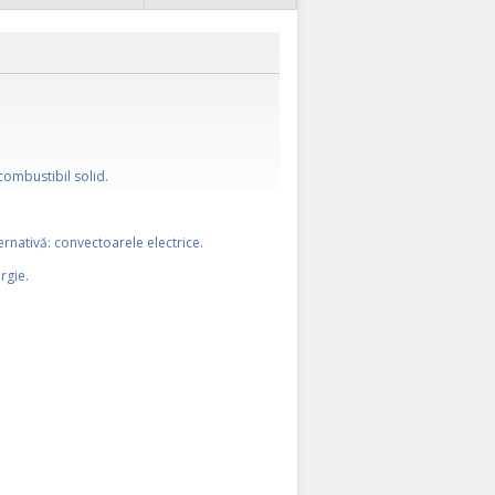
combustibil solid.
ernativă: convectoarele electrice.
rgie.