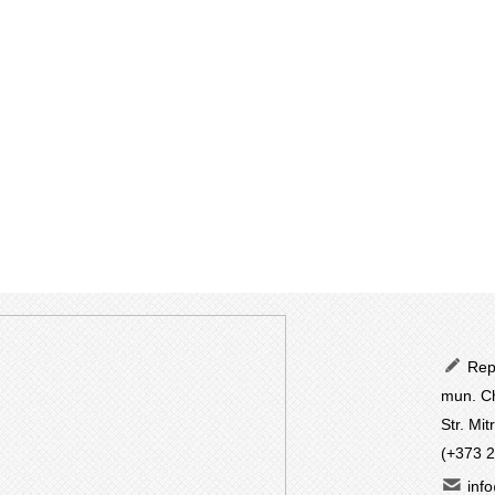
Repu
mun. Ch
Str. Mit
(+373 
info