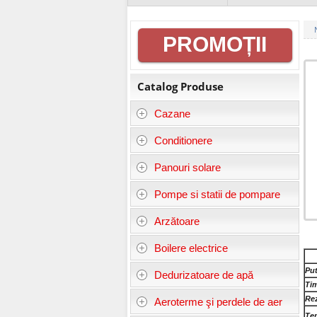
Informații
PROMOȚII
generale
Catalog Produse
Cazane
Conditionere
Panouri solare
Pompe si statii de pompare
Arzătoare
Boilere electrice
Put
Dedurizatoare de apă
Tim
Rez
Aeroterme şi perdele de aer
Tem