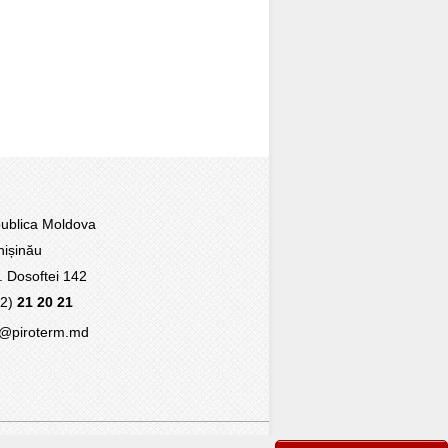
blica Moldova
ișinău
r. Dosoftei 142
22)
21 20 21
@piroterm.md