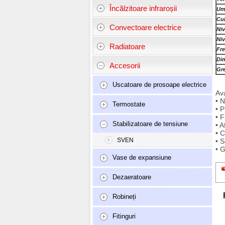
Încălzitoare infraroșii
Umi
Cu
Convectoare electrice
Niv
Niv
Radiatoare
Fre
Di
Accesorii
Gre
Uscatoare de prosoape electrice
Av
•
N
Termostate
•
P
•
F
Stabilizatoare de tensiune
•
A
•
C
SVEN
•
S
•
G
Vase de expansiune
Dezaeratoare
Robineți
Fitinguri