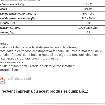
ditatea relativă, (%)
10 - 90
loarea
neagră
elul de tensiune la intrare, (V)
100 – 280
elul de tensiune la ieșire, (V)
220 ± 10 %
cvența, (Hz)
50
mensiunea, (mm)
170 x 150 x 250
utatea, (kg)
2,9
antaje:
ivel sporit de precizie la stabilirea tensiunii la intrare;
rotejează electrocasnicile împotriva tensiunii de intrare mai mari de 22
uncția ,,Pauza” contribuie la restabilirea sigură a tensiunii electrice;
fisaj analogic de tensiune intrare / ieșire;
arcasă metalică;
oluție optimă pentru rețele de electricitate instabile;
aranție 1 an.
250_photo3.pdf
Frecvent împreună cu acest produs se cumpără...: