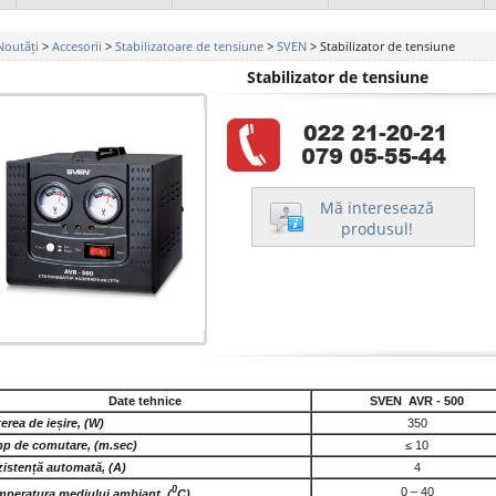
Noutăți
>
Accesorii
>
Stabilizatoare de tensiune
>
SVEN
> Stabilizator de tensiune
Stabilizator de tensiune
Mă interesează
produsul!
Date tehnice
SVEN AVR - 500
erea de ieșire, (W)
350
p de comutare, (m.sec)
≤ 10
istență automată, (A)
4
0
0 – 40
peratura mediului ambiant, (
C)