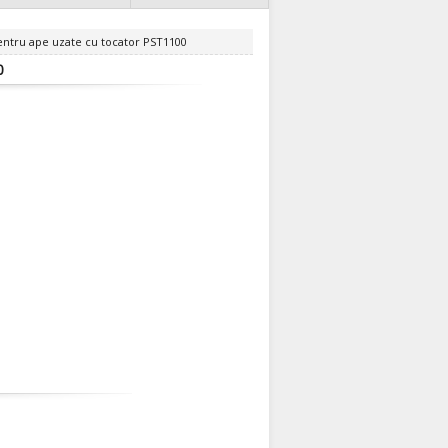
ntru ape uzate cu tocator PST1100
0