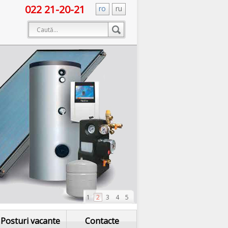
022 21-20-21
ro
ru
1
2
3
4
5
Posturi vacante
Contacte