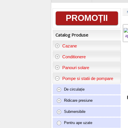
Informații
PROMOȚII
generale
Catalog Produse
Cazane
Conditionere
Panouri solare
Pompe si statii de pompare
De circulație
Ridicare presiune
Submersibile
Pentru ape uzate