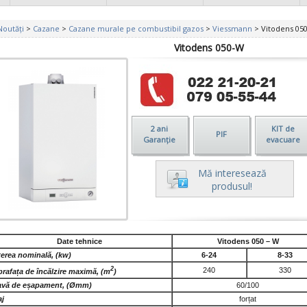
Noutăți
>
Cazane
>
Cazane murale pe combustibil gazos
>
Viessmann
> Vitodens 05
Vitodens 050-W
2 ani
KIT de
PIF
Garanție
evacuare
Mă interesează
produsul!
Date tehnice
Vitodens 050 – W
erea nominală, (kw)
6-24
8-33
2
240
330
rafața de încălzire maximă, (m
)
avă de eșapament, (Ømm)
60/100
aj
forțat