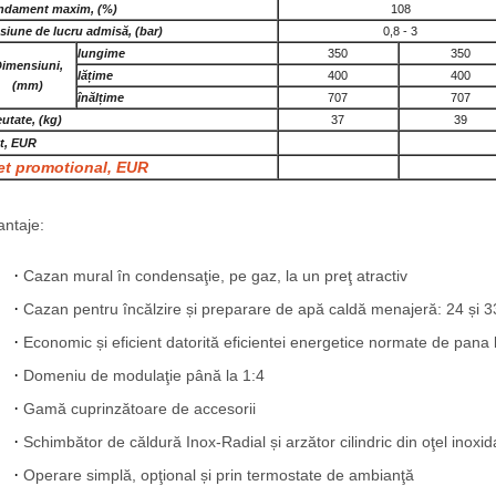
ndament maxim, (%)
108
siune de lucru admisă, (bar)
0,8 - 3
lungime
350
350
imensiuni,
lățime
400
400
(mm)
înălțime
707
707
utate, (kg)
37
39
t, EUR
et promotional, EUR
antaje:
Cazan mural în condensaţie, pe gaz, la un preţ atractiv
Cazan pentru încălzire și preparare de apă caldă menajeră: 24 și 
Economic și eficient datorită eficientei energetice normate de pana
Domeniu de modulaţie până la 1:4
Gamă cuprinzătoare de accesorii
Schimbător de căldură Inox-Radial și arzător cilindric din oţel inoxid
Operare simplă, opţional și prin termostate de ambianţă