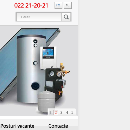
022 21-20-21
ro
ru
1
2
3
4
5
Posturi vacante
Contacte