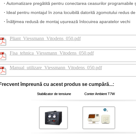
Automatizare pregătită pentru conectarea ceasurilor programabile ș
Ideal pentru montajul în zona locuibilă datorită zgomotului redus d
Înălţimea redusă de montaj ușurează înlocuirea aparatelor vechi
Pliant_Viessmann_Vitodens_050.pdf
Fisa_tehnica_Viessmann_Vitodens_050.pdf
Manual_utilizare_Viessmann_Vitodens_050.pdf
Frecvent împreună cu acest produs se cumpără...:
Stabilizator de tensiune
Conter Ambient T7W