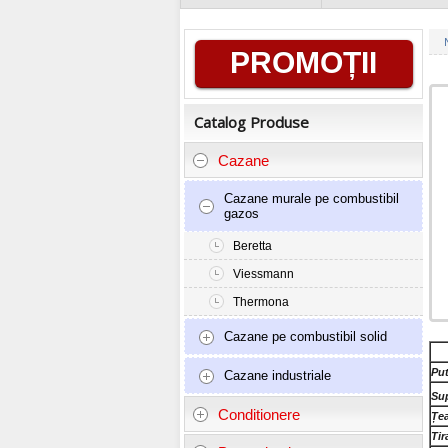
Informații
PROMOȚII
generale
Catalog Produse
Cazane
Cazane murale pe combustibil
gazos
Beretta
Viessmann
Thermona
Cazane pe combustibil solid
Put
Cazane industriale
Sup
Conditionere
Țe
Tir