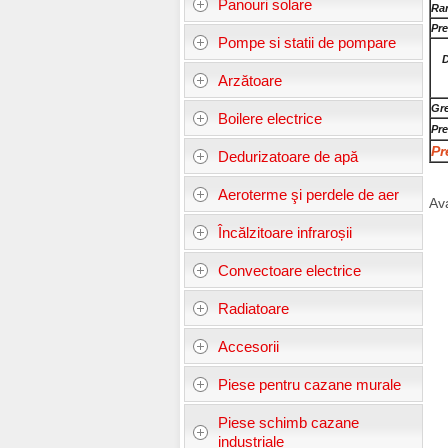
Panouri solare
Ra
Pre
Pompe si statii de pompare
D
Arzătoare
Gre
Boilere electrice
Pre
Pr
Dedurizatoare de apă
Aeroterme şi perdele de aer
Av
Încălzitoare infraroșii
Convectoare electrice
Radiatoare
Accesorii
Piese pentru cazane murale
Piese schimb cazane
industriale