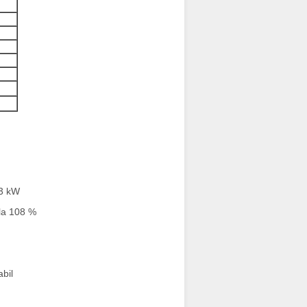
33 kW
 la 108 %
abil